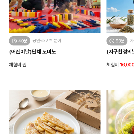
공연·스포츠 분야
자
40분
90분
(어린이날)단체 도미노
(지구환경의
체험비
원
체험비
16,00