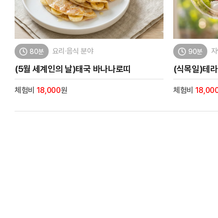
요리·음식 분야
자
80분
90분
(5월 세계인의 날)태국 바나나로띠
(식목일)테라
체험비
18,000
원
체험비
18,00