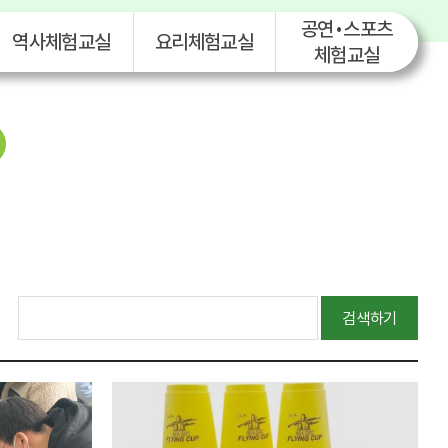
공연•스포츠
역사체험교실
요리체험교실
체험교실
검색하기