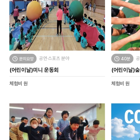
공연·스포츠 분야
공
문의요망
40분
(어린이날)미니 운동회
(어린이날)
체험비
원
체험비
원