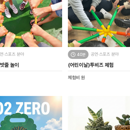
연·스포츠 분야
공연·스포츠 분야
40분
숲밧줄 놀이
(어린이날)투비즈 체험
체험비
원