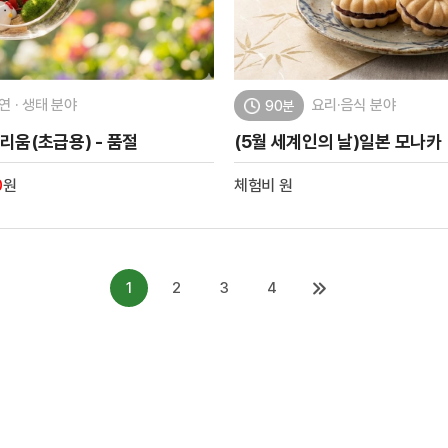
연 · 생태 분야
요리·음식 분야
90분
리움(초급용) - 품절
(5월 세계인의 날)일본 모나카
0
원
체험비
원
1
2
3
4