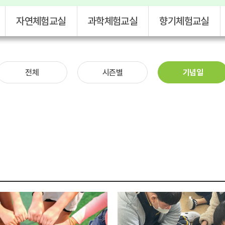
자연체험교실
과학체험교실
향기체험교실
전체
시즌별
기념일