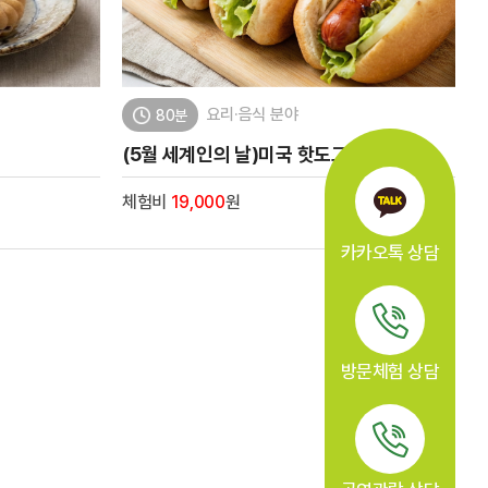
요리·음식 분야
80분
(5월 세계인의 날)미국 핫도그
체험비
19,000
원
카카오톡 상담
방문체험 상담