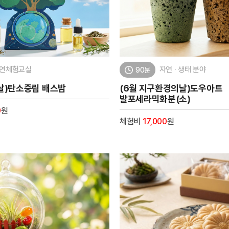
연체험교실
자연 · 생태 분야
90분
날)탄소중립 배스밤
(6월 지구환경의날)도우아트
발포세라믹화분(소)
0
원
체험비
17,000
원