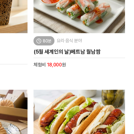
요리·음식 분야
80분
(5월 세계인의 날)베트남 월남쌈
체험비
18,000
원