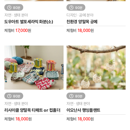
80분
90분
자연 · 생태 분야
디자인 · 공예 분야
도우아트 발포세라믹 화분(소)
친환경 양말목 공예
체험비
17,000
원
체험비
18,000
원
80분
80분
자연 · 생태 분야
자연 · 생태 분야
리사이클 양말목 티매트 or 컵홀더
이오난사 행잉플랜트
체험비
18,000
원
체험비
18,000
원