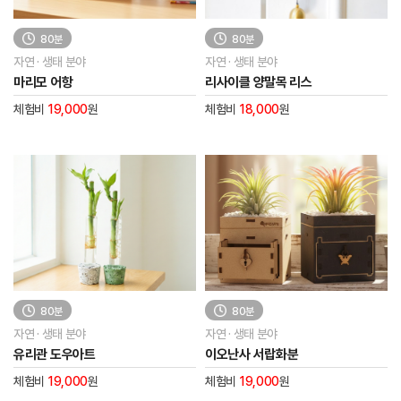
80분
80분
자연 · 생태 분야
자연 · 생태 분야
마리모 어항
리사이클 양말목 리스
체험비
19,000
원
체험비
18,000
원
80분
80분
자연 · 생태 분야
자연 · 생태 분야
유리관 도우아트
이오난사 서랍화분
체험비
19,000
원
체험비
19,000
원