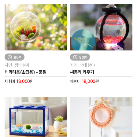
80분
80분
자연 · 생태 분야
자연 · 생태 분야
테라리움(초급용) - 품절
씨몽키 키우기
체험비
18,000
원
체험비
18,000
원