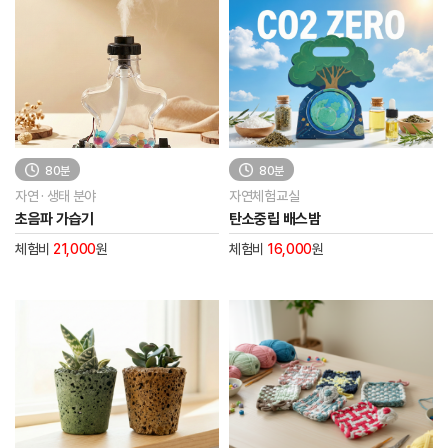
80분
80분
자연 · 생태 분야
자연체험교실
초음파 가습기
탄소중립 배스밤
체험비
21,000
원
체험비
16,000
원