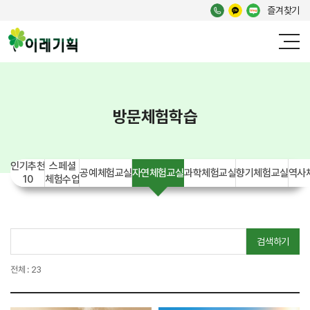
즐겨찾기
방문체험학습
인기추천
스페셜
공예체험교실
자연체험교실
과학체험교실
향기체험교실
역사
10
체험수업
검색하기
전체 : 23